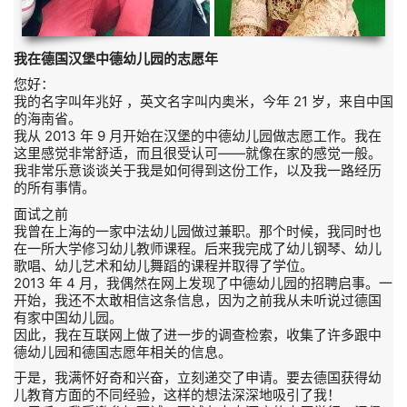
我在德国汉堡中德幼儿园的志愿年
您好：
我的名字叫年兆好 ，英文名字叫内奥米，今年 21 岁，来自中国
的海南省。
我从 2013 年 9 月开始在汉堡的中德幼儿园做志愿工作。我在
这里感觉非常舒适，而且很受认可——就像在家的感觉一般。
我非常乐意谈谈关于我是如何得到这份工作，以及我一路经历
的所有事情。
面试之前
我曾在上海的一家中法幼儿园做过兼职。那个时候，我同时也
在一所大学修习幼儿教师课程。后来我完成了幼儿钢琴、幼儿
歌唱、幼儿艺术和幼儿舞蹈的课程并取得了学位。
2013 年 4 月，我偶然在网上发现了中德幼儿园的招聘启事。一
开始，我还不太敢相信这条信息，因为之前我从未听说过德国
有家中国幼儿园。
因此，我在互联网上做了进一步的调查检索，收集了许多跟中
德幼儿园和德国志愿年相关的信息。
于是，我满怀好奇和兴奋，立刻递交了申请。要去德国获得幼
儿教育方面的不同经验，这样的想法深深地吸引了我！