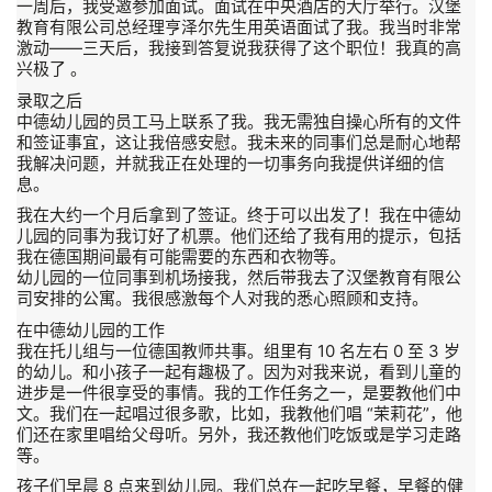
一周后，我受邀参加面试。面试在中央酒店的大厅举行。汉堡
教育有限公司总经理亨泽尔先生用英语面试了我。我当时非常
激动——三天后，我接到答复说我获得了这个职位！我真的高
兴极了 。
录取之后
中德幼儿园的员工马上联系了我。我无需独自操心所有的文件
和签证事宜，这让我倍感安慰。我未来的同事们总是耐心地帮
我解决问题，并就我正在处理的一切事务向我提供详细的信
息。
我在大约一个月后拿到了签证。终于可以出发了！我在中德幼
儿园的同事为我订好了机票。他们还给了我有用的提示，包括
我在德国期间最有可能需要的东西和衣物等。
幼儿园的一位同事到机场接我，然后带我去了汉堡教育有限公
司安排的公寓。我很感激每个人对我的悉心照顾和支持。
在中德幼儿园的工作
我在托儿组与一位德国教师共事。组里有 10 名左右 0 至 3 岁
的幼儿。和小孩子一起有趣极了。因为对我来说，看到儿童的
进步是一件很享受的事情。我的工作任务之一，是要教他们中
文。我们在一起唱过很多歌，比如，我教他们唱 “茉莉花”，他
们还在家里唱给父母听。另外，我还教他们吃饭或是学习走路
等。
孩子们早晨 8 点来到幼儿园。我们总在一起吃早餐，早餐的健