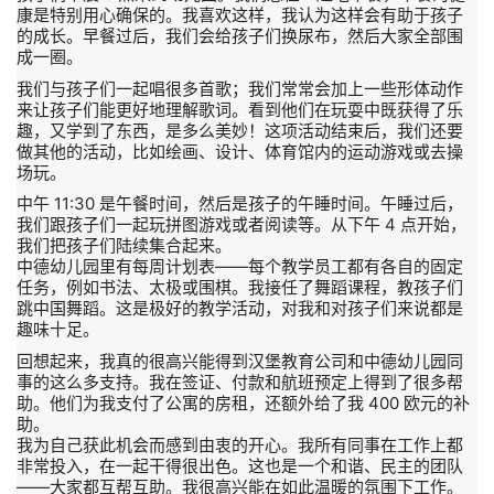
康是特别用心确保的。我喜欢这样，我认为这样会有助于孩子
的成长。早餐过后，我们会给孩子们换尿布，然后大家全部围
成一圈。
我们与孩子们一起唱很多首歌；我们常常会加上一些形体动作
来让孩子们能更好地理解歌词。看到他们在玩耍中既获得了乐
趣，又学到了东西，是多么美妙！这项活动结束后，我们还要
做其他的活动，比如绘画、设计、体育馆内的运动游戏或去操
场玩。
中午 11:30 是午餐时间，然后是孩子的午睡时间。午睡过后，
我们跟孩子们一起玩拼图游戏或者阅读等。从下午 4 点开始，
我们把孩子们陆续集合起来。
中德幼儿园里有每周计划表——每个教学员工都有各自的固定
任务，例如书法、太极或围棋。我接任了舞蹈课程，教孩子们
跳中国舞蹈。这是极好的教学活动，对我和对孩子们来说都是
趣味十足。
回想起来，我真的很高兴能得到汉堡教育公司和中德幼儿园同
事的这么多支持。我在签证、付款和航班预定上得到了很多帮
助。他们为我支付了公寓的房租，还额外给了我 400 欧元的补
助。
我为自己获此机会而感到由衷的开心。我所有同事在工作上都
非常投入，在一起干得很出色。这也是一个和谐、民主的团队
——大家都互帮互助。我很高兴能在如此温暖的氛围下工作。