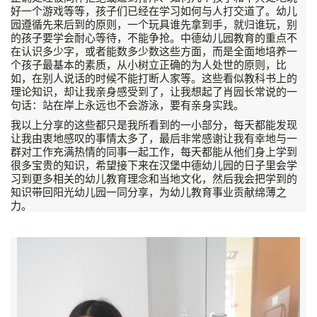
好一个游戏等等，孩子们已经在学习如何与人打交道了。幼儿
园遵循先来后到的原则，一个玩具谁先拿到手，就归谁玩，别
的孩子要学会耐心等待，不能争抢。中德幼儿园教育的重点不
在认识多少字，或者能数多少数这些方面，而是全面地培养一
个孩子最基本的素质，从小树立正确的为人处世的原则，比
如，在别人说话的时候不能打断人家等。这些看似教科书上的
理论知识，却让我亲身感受到了，让我想起了肖园长常说的一
句话：站在岸上永远也不会游泳，要有亲身实践。
我以上分享的这些都只是我所看到的一小部分，每天都能发现
让我由衷地感叹的事情太多了，最后非常感谢让我有幸地与一
群对工作充满热情的同事一起工作，每天都能从他们身上学到
很多宝贵的知识，希望接下来在汉堡中德幼儿园的日子里会学
习到更多相关的幼儿教育理念和当地文化，然后我会把学到的
知识带回阳光幼儿园一同分享，为幼儿教育事业贡献绵薄之
力。