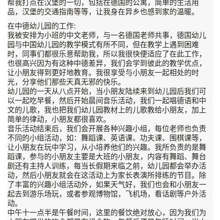
帮我打点在汉堡的一切，包括在德国的公寓，简单的生活用
品，汉堡的交通指南等等，让我身在异乡也感到家的温暖。
在中德幼儿园的工作:
我被安排为小班的中文老师，与一名德国老师共事，德国幼儿
园与中国幼儿园的教学模式有所不同，但在教学上遇到困难
时，同事们都很乐意帮助我，所以我很快便适应了在此工作，
也很高兴因为有这种中德差异，我们会学到彼此的教学优点，
让小朋友得到更好地教育。我很享受与小朋友一起相处的时
光，分享他们那些天真无邪的快乐。
幼儿园的一天从八点开始，当小朋友陆续来到幼儿园后我们可
以一起吃早餐，然后开始晨间音乐活动，我们一起唱德语和中
文的儿歌，我也把我们幼儿园教材上的儿歌教给小朋友，加上
简单的律动，小朋友都很喜欢。
音乐活动结束后，我们会开展各种兴趣小组，每位老师也负责
不同的小组活动，如：舞蹈课、英语课、功夫课、围棋课等，
让小朋友在玩中学习，从小培养他们的兴趣。我所负责的是舞
蹈课，参与的小朋友主要是大班的小朋友，内容有舞蹈、舞台
剧还有主持人训练，每当长假期来临之前，幼儿园都会举办活
动，然后小朋友就会在这活动上为家长表演所排练的节目。除
了丰富的兴趣小组活动外，如果天气好，我们也会和小朋友一
起去到游乐场玩，或者参观博物馆，飞机场，看话剧等户外活
动。
中午十一点半是午餐时间，这里的餐饮绝对放心，因为我们为