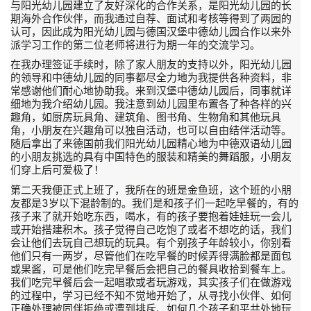
与阳光幼儿园建立了友好深化的合作关系，是阳光幼儿园的长
期海外合作伙伴，而我通过自荐、面试和考核等得到了两园的
认可，因此成为阳光幼儿园与德国汉堡中德幼儿园合作以来外
派学习工作的第二位老师将进行为期一年的交流学习。
在我办理签证手续时，除了家人朋友的支持以外，阳光幼儿园
的领导和中德幼儿园的同事都尽全力地为我提供各种资料，非
常感谢他们耐心地协助我。来到汉堡中德幼儿园后，同事就详
细地为我介绍幼儿园。我注意到幼儿园里布置各了种各样的兴
趣角，如厨房玩具角、建筑角、图书角、生物角和其他玩具
角，小朋友在兴趣角可以独自活动，也可以自由结伴活动等。
随后拿出了来德国前我们阳光幼儿园精心地为中德双语幼儿园
的小朋友挑选的具有中国特色的服装和精美的舞蹈服，小朋友
们穿上后可爱极了！
第二天我便正式上班了，我所在的班是金鱼班，这个班的小朋
友都是3岁以下混龄制的。我们是和孩子们一起吃早餐的，有的
孩子来了就开始吃东西，喝水，有的孩子要抱着娃娃玩一会儿
或开始搭建积木。孩子觉得自己吃饱了或者不想吃的话，我们
会让他们去玩自己想玩的玩具。有个别孩子年龄较小，你别看
他们只有一两岁，尽管他们在吃早餐的时候弄得满脸都是面包
或果酱，可是他们吃完早餐后会把自己的餐具收拾到餐车上。
我们吃完早餐后会一起唱歌或者玩游戏，其实孩子们在做游戏
的过程中，学习已经不知不觉地开始了，从寻找小伙伴、如何
正确处理被同伴拒绝或遭到排斥、如何几个孩子和平共处地玩