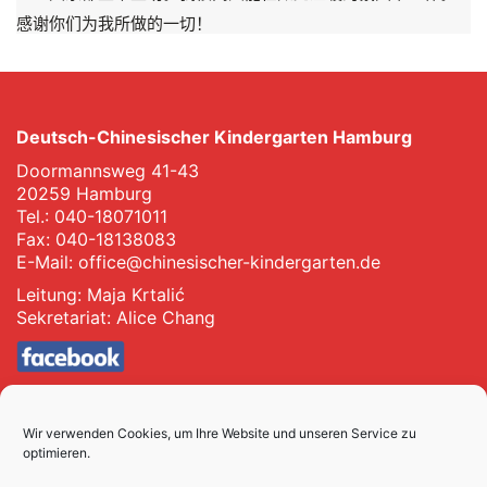
感谢你们为我所做的一切！
Deutsch-Chinesischer Kindergarten Hamburg
Doormannsweg 41-43
20259 Hamburg
Tel.: 040-18071011
Fax: 040-18138083
E-Mail:
office@chinesischer-kindergarten.de
Leitung: Maja Krtalić
Sekretariat: Alice Chang
Impressum
Datenschutz
Wir verwenden Cookies, um Ihre Website und unseren Service zu
optimieren.