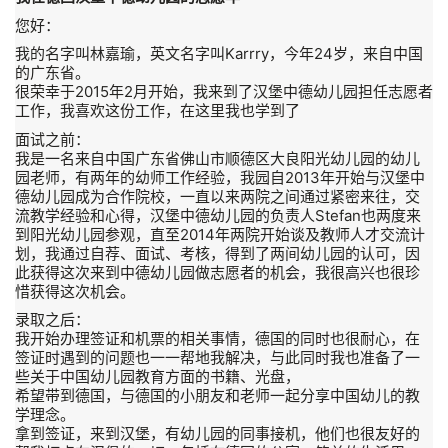
您好：
我的名字叫林嘉瑜，英文名字叫Karrry，今年24岁，来自中国
的广东省。
很荣幸于2015年2月开始，我来到了汉堡中德幼儿园担任志愿者
工作，我喜欢这份工作，在这里我也学到了
面试之前：
我是一名来自中国广东省佛山市顺德区大良阳光幼儿园的幼儿
园老师，有两年的幼师工作经验，我园自2013年开始与汉堡中
德幼儿园成为合作院校，一直以来两院之间通过紧密来往，交
流教学经验和心得，汉堡中德幼儿园的负责人Stefan也两度来
到阳光幼儿园参观，直至2014年两院开始谈及教师人才交流计
划，我通过自荐、面试、考核，得到了两间幼儿园的认可，因
此获得这次来到中德幼儿园做志愿者的机会，我很高兴也很珍
惜获得这次机会。
录取之后：
我开始办理签证和机票的相关事情，德国的同时也很耐心，在
签证时遇到的问题也一一帮地我解决，与此同时我也准备了一
些关于中国幼儿园教育方面的书籍、光盘，
希望带到德国，与德国的小朋友和老师一起分享中国幼儿的教
学理念。
拿到签证，来到汉堡，有幼儿园的同事接机，他们也很友好的