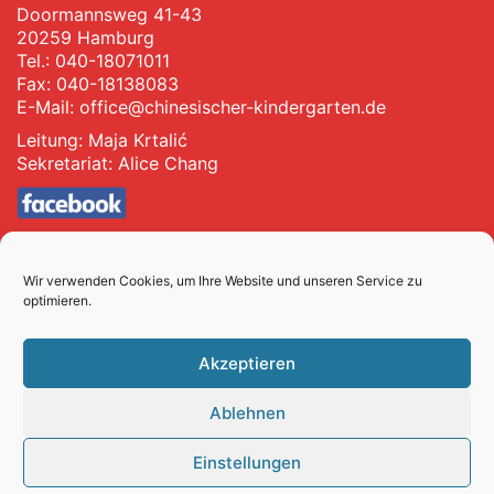
Doormannsweg 41-43
20259 Hamburg
Tel.: 040-18071011
Fax: 040-18138083
E-Mail:
office@chinesischer-kindergarten.de
Leitung: Maja Krtalić
Sekretariat: Alice Chang
Impressum
Datenschutz
Wir verwenden Cookies, um Ihre Website und unseren Service zu
optimieren.
Ein Bildungsangebot der
Akzeptieren
Ablehnen
Einstellungen