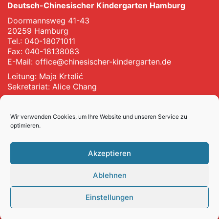
Deutsch-Chinesischer Kindergarten Hamburg
Doormannsweg 41-43
20259 Hamburg
Tel.: 040-18071011
Fax: 040-18138083
E-Mail:
office@chinesischer-kindergarten.de
Leitung: Maja Krtalić
Sekretariat: Alice Chang
Impressum
Wir verwenden Cookies, um Ihre Website und unseren Service zu
optimieren.
Datenschutz
Akzeptieren
Ein Bildungsangebot der
Ablehnen
Einstellungen